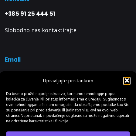
+385 91 25 444 51
Slobodno nas kontaktirajte
Email
info@fotosvijet.hr
Upravljajte pristankom
Pošaljite nam upit s detaljima i brzo ćete dobiti
Da bismo pružili najbolje iskustvo, koristimo tehnologije poput
super ponudu.
kolačića za čuvanje i/ili pristup informacijama o uređaju. Suglasnost s
ovim tehnologijama će nam omogućiti da obrađujemo podatke kao što
su ponašanje pri pregledavanju ili jedinstveni ID-ovi na ovoj web
stranici. Nepristanak ili povlačenje suglasnosti može negativno utjecati
na određene karakteristike i funkcije.
© Sva prava pridržana 2026.| Fotosvijet Studio, obrt za usluge vl. Goran Katić Milana
Ogrizovića 28, 10000 Zagreb, OIB: 19276576214 Upisano kod Trgovačkog suda u