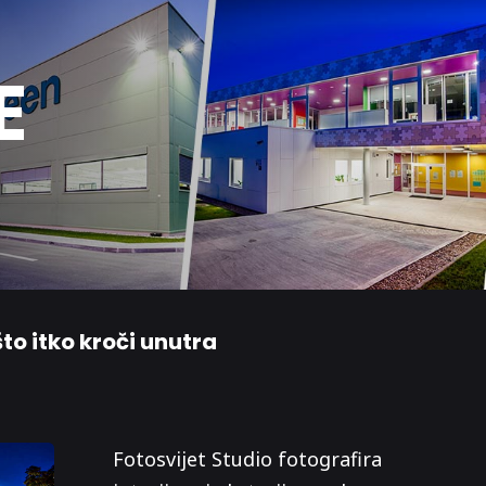
E
što itko kroči unutra
Fotosvijet Studio fotografira