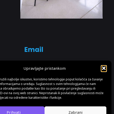
Email
info@fotosvijet.hr
Upravljajte pristankom
Pošaljite nam upit s detaljima i
užili najbolje iskustvo, koristimo tehnologije poput kolačića za čuvanje
up informacijama o uređaju. Suglasnost s ovim tehnologijama će nam
brzo ćete dobiti super ponudu.
a obrađujemo podatke kao što su ponašanje pri pregledavanju ili
ID-ovi na ovoj web stranici. Nepristanak ili povlačenje suglasnosti može
jecati na određene karakteristike i funkcije.
 OIB: 19276576214 Upisano kod Trgovačkog suda u Zagrebu pod brojem: 99286025
Prihvati
Zabrani