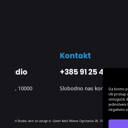
Kontakt
t Studio
+385 91 25 444 51
ića 28, 10000
Slobodno nas kontaktirajte
Da bismo pr
i/ili prist
omogućiti d
jedinstveni 
negativno ut
6.| Fotosvijet Studio, obrt za usluge vl. Goran Katić Milana Ogrizovića 28, 10000 Zagreb,