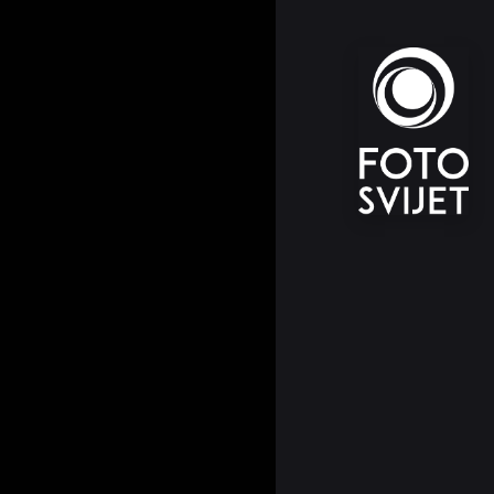
FOT
INT