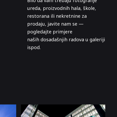
Bilo da vam trebaju fotografije
ureda, proizvodnih hala, škole,
restorana ili nekretnine za
prodaju, javite nam se —
pogledajte primjere
naših dosadašnjih radova u galeriji
ispod.