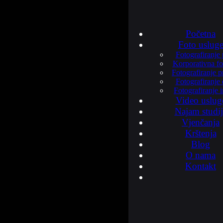
Milana Ogrizovića 
Početna
Kontakt
Foto uslug
Fotografiranje 
Korporativna fo
Fotografiranje 
Fotografiranje
+385 91 2
Fotografiranje i
Video uslug
Najam studij
Slobodno nas kontak
Vjenčanja
Krštenja
Blog
Email
O nama
Kontakt
info@foto