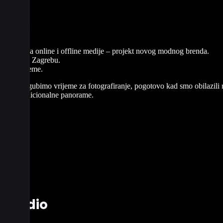
anje modnog brenda
terijala za online i offline medije – projekt novog modnog brenda.
edostaje u Zagrebu.
lično vrijeme.
to manje gubimo vrijeme za fotografiranje, pogotovo kad smo obilazili ra
ekakve tradicionalne panorame.
t Studio